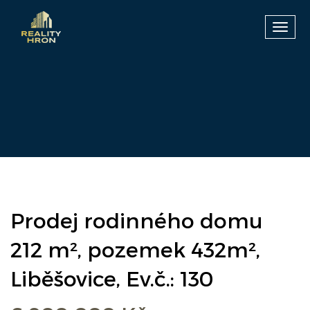
Toggl
navig
Prodej rodinného domu
212 m², pozemek 432m²,
Liběšovice, Ev.č.: 130