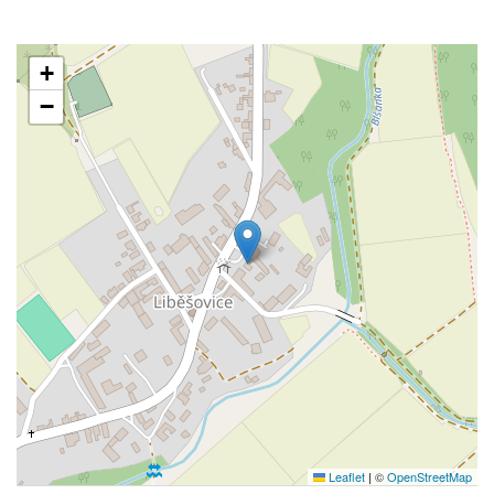
+
−
Leaflet
|
©
OpenStreetMap