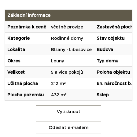
Základní informace
Poznámka k ceně
včetně provize
Zastavěná plocha
Kategorie
Rodinné domy
Stav objektu
Lokalita
Blšany - Liběšovice
Budova
Okres
Louny
Typ domu
Velikost
5 a více pokojů
Poloha objektu
Užitná plocha
212 m²
En. náročnost b.
Plocha pozemku
432 m²
Sklep
Vytisknout
Odeslat e-mailem