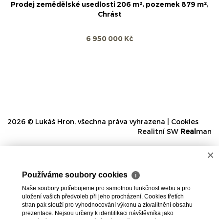
Prodej zemědělské usedlosti 206 m², pozemek 879 m²,
Chrást
6 950 000 Kč
2026 © Lukáš Hron, všechna práva vyhrazena |
Cookies
Realitní SW
Real
man
×
Používáme soubory cookies
ℹ
Naše soubory potřebujeme pro samotnou funkčnost webu a pro
uložení vašich předvoleb při jeho procházení. Cookies třetích
stran pak slouží pro vyhodnocování výkonu a zkvalitnění obsahu
prezentace. Nejsou určeny k identifikaci návštěvníka jako