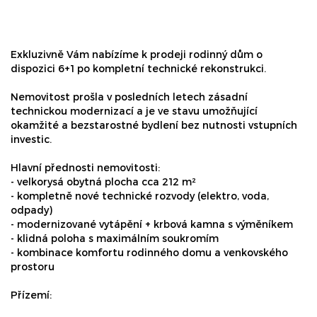
Exkluzivně Vám nabízíme k prodeji rodinný dům o
dispozici 6+1 po kompletní technické rekonstrukci.
Nemovitost prošla v posledních letech zásadní
technickou modernizací a je ve stavu umožňující
okamžité a bezstarostné bydlení bez nutnosti vstupních
investic.
Hlavní přednosti nemovitosti:
- velkorysá obytná plocha cca 212 m²
- kompletně nové technické rozvody (elektro, voda,
odpady)
- modernizované vytápění + krbová kamna s výměníkem
- klidná poloha s maximálním soukromím
- kombinace komfortu rodinného domu a venkovského
prostoru
Přízemí: