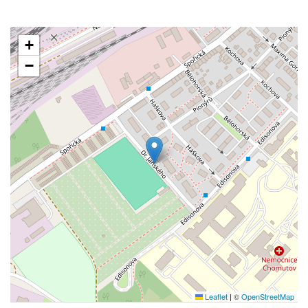
+
−
Leaflet
|
©
OpenStreetMap