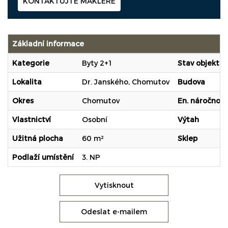
KONTAKTUJTE MAKLÉŘE
Základní informace
Kategorie
Byty 2+1
Stav objektu
Lokalita
Dr. Janského, Chomutov
Budova
Okres
Chomutov
En. náročnost
Vlastnictví
Osobní
Výtah
Užitná plocha
60 m²
Sklep
Podlaží umístění
3. NP
Vytisknout
Odeslat e-mailem