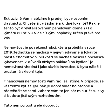
Exkluzivně Vám nabízíme k prodeji byt v osobním
vlastnictví. Chcete žít v žádané a klidné lokalitě? Pak je
tento byt v revitalizovaném panelovém domě 2+1 o
výměru 60 m² v 3.NP s nízkými poplatky, určen právě pro
Vás.
Nemovitost je po rekonstrukci, která proběhla v roce
2019. Jednotka se nachází v nejvyhledávanější lokalitě
města Chomutov. V blízkosti se nachází veškerá občanská
vybavenost. Z důvodů nízkých nákladů na bydlení, je
nemovitost vhodná i jako skvělá investice. K bytu náleží i
prostorná sklepní koje.
Financování nemovitosti Vám rádi zajistíme. V případě, že
vás tento byt zaujal, pak je dobré vidět ho osobně a
přesvědčit se sami. Zabere vám to jen pár minut času a vy
si budete jisti svým rozhodnutím.
Tuto nemovitost vřele doporučuji.