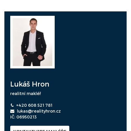
Lukáš Hron
realitní makléř
+420 608 521 781
lukas@realityhron.cz
IČ: 06950213